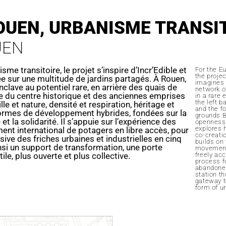
OUEN, URBANISME TRANSI
UEN
e transitoire, le projet s’inspire d’Incr’Edible et
For the E
the proje
ée sur une multitude de jardins partagés. À Rouen,
imagines 
enclave au potentiel rare, en arrière des quais de
network of
ière du centre historique et des anciennes emprises
in a rare
the left b
lle et nature, densité et respiration, héritage et
and the f
 formes de développement hybrides, fondées sur la
grounds.B
t la solidarité. Il s’appuie sur l’expérience des
openness,
explores 
nt international de potagers en libre accès, pour
co-creatio
ve des friches urbaines et industrielles en cinq
builds on 
nsi un support de transformation, une porte
movement,
ile, plus ouverte et plus collective.
freely ac
process f
abandoned
station t
gateway to
form of ur