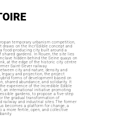
TOIRE
uropan temporary urbanism competition,
ct draws on the Incr’Edible concept and
a food-producing city built around a
 shared gardens. In Rouen, the site lies
 enclave hidden behind the Seine quays on
ank, at the edge of the historic city centre
ormer Saint-Sever railway
etween city and nature, density and
 legacy and projection, the project
hybrid forms of development based on
n, shared abundance, and solidarity. It
the experience of the Incredible Edible
 an international initiative promoting
cessible gardens, to propose a five-step
or the gradual transformation of
 railway and industrial sites.The former
hus becomes a platform for change, a
 a more fertile, open, and collective
banity.