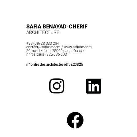
SAFIA BENAYAD-CHERIF
ARCHITECTURE
+33 (0)6 28 333 234
contact@safiabc.com
/ www.safiabc.com
50, rue de douai 75009 paris - france
n° rcs paris : 825 036 603
n° ordre des architectes idf : s20325
I
F
L
N
A
I
S
C
N
T
E
K