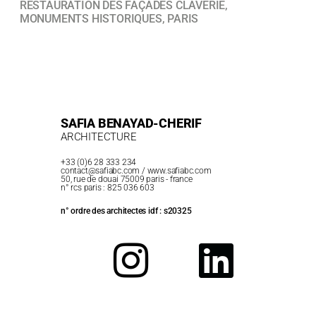
RESTAURATION DES FAÇADES CLAVERIE,
MONUMENTS HISTORIQUES, PARIS
SAFIA BENAYAD-CHERIF
ARCHITECTURE
+33 (0)6 28 333 234
contact@safiabc.com
/ www.safiabc.com
50, rue de douai 75009 paris - france
n° rcs paris : 825 036 603
n° ordre des architectes idf : s20325
I
F
L
N
A
I
S
C
N