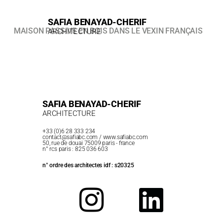
ALLER
AU
CONTENU
SAFIA BENAYAD-CHERIF​​
MAISON PASSIVE EN BOIS DANS LE VEXIN FRANÇAIS
ARCHITECTURE​
SAFIA BENAYAD-CHERIF
ARCHITECTURE
+33 (0)6 28 333 234
contact@safiabc.com
/ www.safiabc.com
50, rue de douai 75009 paris - france
n° rcs paris : 825 036 603
n° ordre des architectes idf : s20325
I
F
L
N
A
I