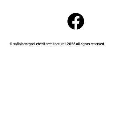
S
C
N
T
E
K
A
B
E
© safia benayad-cherif architecture l 2026 all rights reserved
G
O
D
R
O
I
A
K
N
M