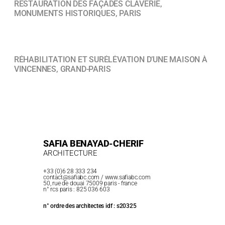
RESTAURATION DES FAÇADES CLAVERIE,
MONUMENTS HISTORIQUES, PARIS
RÉHABILITATION ET SURÉLÉVATION D’UNE MAISON À
VINCENNES, GRAND-PARIS
SAFIA BENAYAD-CHERIF
ARCHITECTURE
+33 (0)6 28 333 234
contact@safiabc.com
/ www.safiabc.com
50, rue de douai 75009 paris - france
n° rcs paris : 825 036 603
n° ordre des architectes idf : s20325
I
F
L